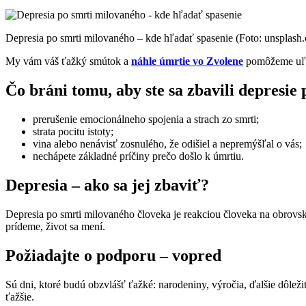
Depresia po smrti milovaného – kde hľadať spasenie (Foto: unsplash
My vám váš ťažký smútok a
náhle úmrtie vo Zvolene
pomôžeme uľa
Čo bráni tomu, aby ste sa zbavili depresie 
prerušenie emocionálneho spojenia a strach zo smrti;
strata pocitu istoty;
vina alebo nenávisť zosnulého, že odišiel a nepremýšľal o vás;
nechápete základné príčiny prečo došlo k úmrtiu.
Depresia – ako sa jej zbaviť?
Depresia po smrti milovaného človeka je reakciou človeka na obrovský
prídeme, život sa mení.
Požiadajte o podporu – vopred
Sú dni, ktoré budú obzvlášť ťažké: narodeniny, výročia, ďalšie dôleži
ťažšie.