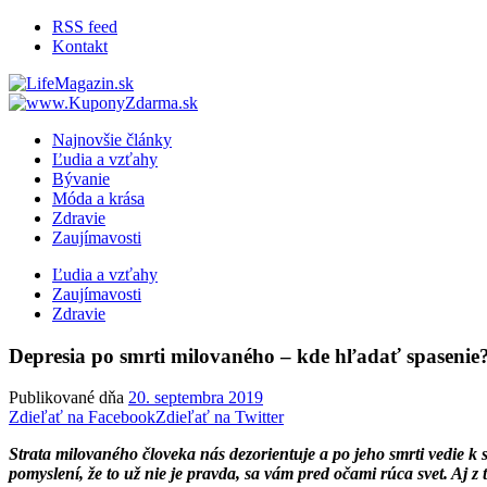
RSS feed
Kontakt
LifeMagazin.sk
LifeStyle magazín pre lepší žívot
Najnovšie články
Ľudia a vzťahy
Bývanie
Móda a krása
Zdravie
Zaujímavosti
Ľudia a vzťahy
Zaujímavosti
Zdravie
Depresia po smrti milovaného – kde hľadať spasenie
Publikované dňa
20. septembra 2019
Zdieľať na Facebook
Zdieľať na Twitter
Strata milovaného človeka nás dezorientuje a po jeho smrti vedie k sl
pomyslení, že to už nie je pravda, sa vám pred očami rúca svet. Aj z