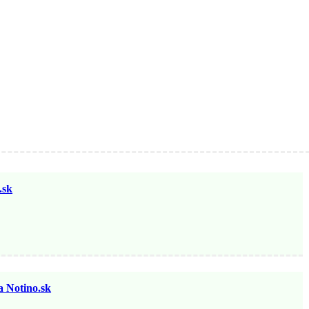
sk
otino.sk