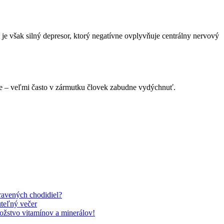
je však silný depresor, ktorý negatívne ovplyvňuje centrálny nervový
jte – veľmi často v zármutku človek zabudne vydýchnuť.
pravených chodidiel?
uteľný večer
ožstvo vitamínov a minerálov!