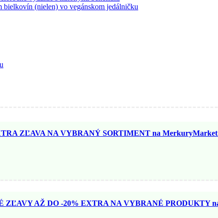
bielkovín (nielen) vo vegánskom jedálničku
ku
TRA ZĽAVA NA VYBRANÝ SORTIMENT na MerkuryMarket.
ZĽAVY AŽ DO -20% EXTRA NA VYBRANÉ PRODUKTY na N