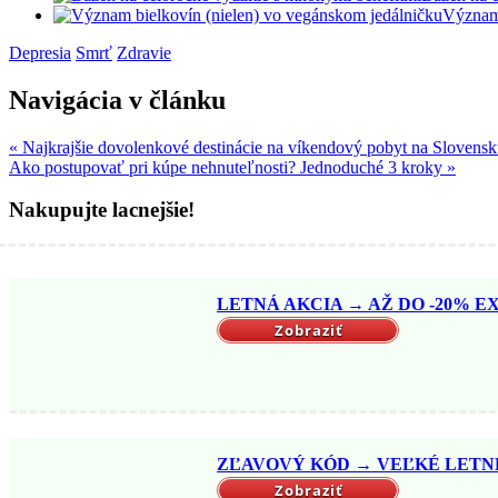
Význam 
Depresia
Smrť
Zdravie
Navigácia v článku
« Najkrajšie dovolenkové destinácie na víkendový pobyt na Slovens
Ako postupovať pri kúpe nehnuteľnosti? Jednoduché 3 kroky »
Nakupujte lacnejšie!
LETNÁ AKCIA → AŽ DO -20% EX
Zobraziť
ZĽAVOVÝ KÓD → VEĽKÉ LETNÉ 
Zobraziť