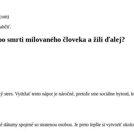
.com)
hčiť.
po smrti milovaného človeka a žili ďalej?
 stres. Vydržať tento nápor je náročné, pretože sme sociálne bytosti, k
té dátumy spojené so stratenou osobou. Je preto lepšie si vytvoriť okol