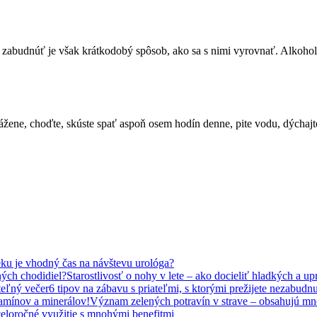
 zabudnúť je však krátkodobý spôsob, ako sa s nimi vyrovnať. Alkohol 
yvážene, choďte, skúste spať aspoň osem hodín denne, pite vodu, dýcha
u je vhodný čas na návštevu urológa?
Starostlivosť o nohy v lete – ako docieliť hladkých a u
6 tipov na zábavu s priateľmi, s ktorými prežijete nezabudn
Význam zelených potravín v strave – obsahujú mn
eloročné využitie s mnohými benefitmi