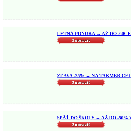
LETNÁ PONUKA → AŽ DO -60€ EX
Zobraziť
ZĽAVA -25% → NA TAKMER CELÝ
Zobraziť
SPÄŤ DO ŠKOLY → AŽ DO -50% Z
Zobraziť