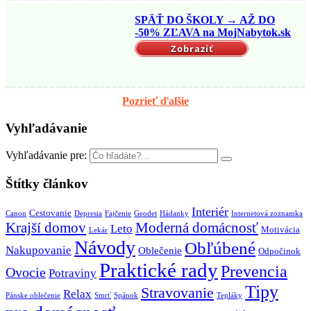
SPÄŤ DO ŠKOLY → AŽ DO
-50% ZĽAVA na MojNabytok.sk
Zobraziť
Pozrieť ďalšie
Vyhľadávanie
Vyhľadávanie pre:
Štítky článkov
Interiér
Cestovanie
Canon
Depresia
Fajčenie
Geodet
Hádanky
Internetová zoznamka
Krajší domov
Moderná domácnosť
Leto
Motivácia
Lekár
Návody
Obľúbené
Nakupovanie
Oblečenie
Odpočinok
Praktické rady
Prevencia
Ovocie
Potraviny
Tipy
Stravovanie
Relax
Pánske oblečenie
Smrť
Spánok
Tepláky