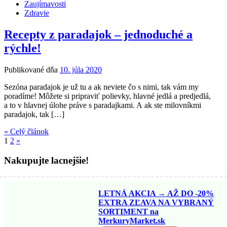
Zaujímavosti
Zdravie
Recepty z paradajok – jednoduché a
rýchle!
Publikované dňa
10. júla 2020
Sezóna paradajok je už tu a ak neviete čo s nimi, tak vám my
poradíme! Môžete si pripraviť polievky, hlavné jedlá a predjedlá,
a to v hlavnej úlohe práve s paradajkami. A ak ste milovníkmi
paradajok, tak […]
» Celý článok
1
2
»
Nakupujte lacnejšie!
LETNÁ AKCIA → AŽ DO -20%
EXTRA ZĽAVA NA VYBRANÝ
SORTIMENT na
MerkuryMarket.sk