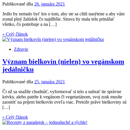
Publikované dňa
26. januára 2021
Jedlo by nemalo byť len o tom, aby ste sa cítili nasýtene a aby vám
zostal plný žalúdok čo najdlhšie. Strava by mala telu prinášať
všetko, čo potrebuje a na […]
» Celý článok
Zdravie
Význam bielkovín (nielen) vo vegánskom
jedálničku
Publikované dňa
25. januára 2021
Či už sa snažíte chudnúť, vyformovať si telo a nabrať tie správne
krivky, alebo patríte k vegánom či vegetariánom, svoj zrak musíte
zaostriť na príjem bielkovín oveľa viac. Pretože práve bielkoviny sú
[…]
» Celý článok