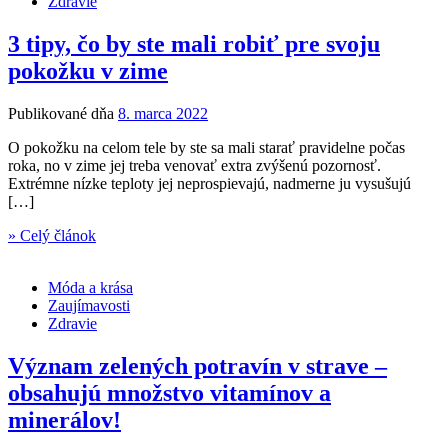
Zdravie
3 tipy, čo by ste mali robiť pre svoju
pokožku v zime
Publikované dňa
8. marca 2022
O pokožku na celom tele by ste sa mali starať pravidelne počas
roka, no v zime jej treba venovať extra zvýšenú pozornosť.
Extrémne nízke teploty jej neprospievajú, nadmerne ju vysušujú
[…]
» Celý článok
Móda a krása
Zaujímavosti
Zdravie
Význam zelených potravín v strave –
obsahujú množstvo vitamínov a
minerálov!