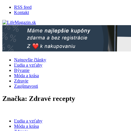
RSS feed
Kontakt
LifeMagazin.sk
LifeStyle magazín pre lepší žívot
Najnovšie články
Ľudia a vzťahy
Bývanie
Móda a krása
Zdravie
Zaujímavosti
Značka: Zdravé recepty
Ľudia a vzťahy
Móda a krása