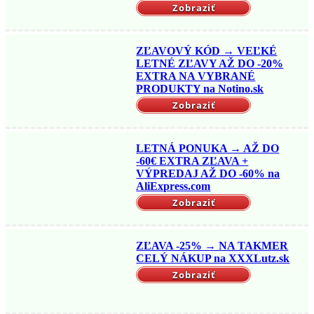
Zobraziť
ZĽAVOVÝ KÓD → VEĽKÉ
LETNÉ ZĽAVY AŽ DO -20%
EXTRA NA VYBRANÉ
PRODUKTY na Notino.sk
Zobraziť
LETNÁ PONUKA → AŽ DO
-60€ EXTRA ZĽAVA +
VÝPREDAJ AŽ DO -60% na
AliExpress.com
Zobraziť
ZĽAVA -25% → NA TAKMER
CELÝ NÁKUP na XXXLutz.sk
Zobraziť