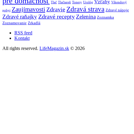
pre domácnosť
Vzťahy
Tlač
Tlačiareň
Tonery
Urológ
Víkendový
Zdravá strava
Zaujímavosti
Zdravie
Zdravé nápoje
pobyt
Zdravé recepty
Zdravé raňajky
Zelenina
Zoznamka
Zoznamovanie
Zrkadlá
RSS feed
Kontakt
All rights reserved.
LifeMagazin.sk
© 2026