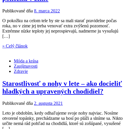
Publikované dňa
8. marca 2022
O pokožku na celom tele by ste sa mali starať pravidelne počas
roka, no v zime jej treba venovať extra zvýšenú pozornosť.
Extrémne nízke teploty jej neprospievajú, nadmerne ju vysušujú
[…]
» Celý článok
Móda a krása
Zaujímavosti
Zdravie
Starostlivosť o nohy v lete – ako docieliť
hladkých a upravených chodidiel?
Publikované dňa
2. augusta 2021
Leto je obdobím, kedy odhaľujeme svoje nohy najviac. Nosíme
otvorené topánky, prechádzame sa bosí po pláži a slníme sa. Nikto
určite nemá rád pohľad na chodidlá, ktoré sú zošúpané, vysušené
[…]