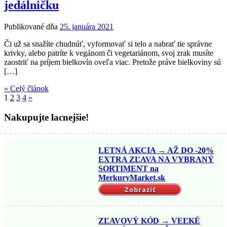
jedálničku
Publikované dňa
25. januára 2021
Či už sa snažíte chudnúť, vyformovať si telo a nabrať tie správne
krivky, alebo patríte k vegánom či vegetariánom, svoj zrak musíte
zaostriť na príjem bielkovín oveľa viac. Pretože práve bielkoviny sú
[…]
» Celý článok
1
2
3
4
»
Nakupujte lacnejšie!
LETNÁ AKCIA → AŽ DO -20%
EXTRA ZĽAVA NA VYBRANÝ
SORTIMENT na
MerkuryMarket.sk
Zobraziť
ZĽAVOVÝ KÓD → VEĽKÉ