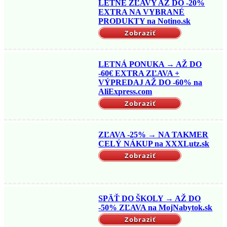
LETNÉ ZĽAVY AŽ DO -20%
EXTRA NA VYBRANÉ
PRODUKTY na Notino.sk
Zobraziť
LETNÁ PONUKA → AŽ DO
-60€ EXTRA ZĽAVA +
VÝPREDAJ AŽ DO -60% na
AliExpress.com
Zobraziť
ZĽAVA -25% → NA TAKMER
CELÝ NÁKUP na XXXLutz.sk
Zobraziť
SPÄŤ DO ŠKOLY → AŽ DO
-50% ZĽAVA na MojNabytok.sk
Zobraziť