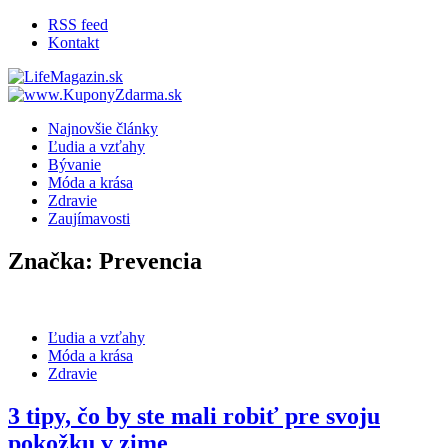
RSS feed
Kontakt
LifeMagazin.sk
LifeStyle magazín pre lepší žívot
Najnovšie články
Ľudia a vzťahy
Bývanie
Móda a krása
Zdravie
Zaujímavosti
Značka: Prevencia
Ľudia a vzťahy
Móda a krása
Zdravie
3 tipy, čo by ste mali robiť pre svoju
pokožku v zime