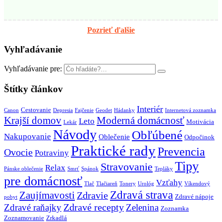
Pozrieť ďalšie
Vyhľadávanie
Vyhľadávanie pre:
Štítky článkov
Interiér
Cestovanie
Canon
Depresia
Fajčenie
Geodet
Hádanky
Internetová zoznamka
Krajší domov
Moderná domácnosť
Leto
Motivácia
Lekár
Návody
Obľúbené
Nakupovanie
Oblečenie
Odpočinok
Praktické rady
Prevencia
Ovocie
Potraviny
Tipy
Stravovanie
Relax
Pánske oblečenie
Smrť
Spánok
Tepláky
pre domácnosť
Vzťahy
Tlač
Tlačiareň
Tonery
Urológ
Víkendový
Zdravá strava
Zaujímavosti
Zdravie
Zdravé nápoje
pobyt
Zdravé recepty
Zdravé raňajky
Zelenina
Zoznamka
Zoznamovanie
Zrkadlá