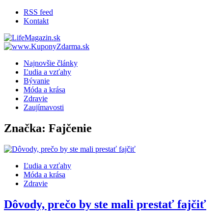
RSS feed
Kontakt
LifeMagazin.sk
LifeStyle magazín pre lepší žívot
Najnovšie články
Ľudia a vzťahy
Bývanie
Móda a krása
Zdravie
Zaujímavosti
Značka: Fajčenie
Ľudia a vzťahy
Móda a krása
Zdravie
Dôvody, prečo by ste mali prestať fajčiť