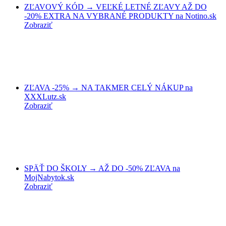
ZĽAVOVÝ KÓD → VEĽKÉ LETNÉ ZĽAVY AŽ DO
-20% EXTRA NA VYBRANÉ PRODUKTY na Notino.sk
Zobraziť
ZĽAVA -25% → NA TAKMER CELÝ NÁKUP na
XXXLutz.sk
Zobraziť
SPÄŤ DO ŠKOLY → AŽ DO -50% ZĽAVA na
MojNabytok.sk
Zobraziť