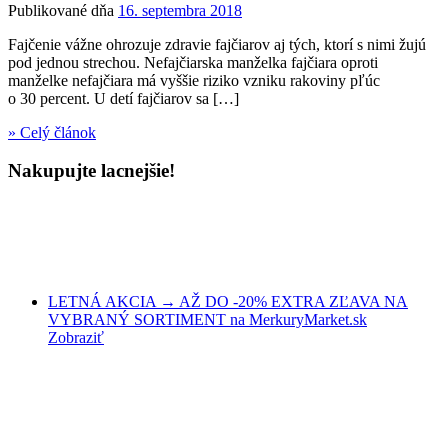
Publikované dňa
16. septembra 2018
Fajčenie vážne ohrozuje zdravie fajčiarov aj tých, ktorí s nimi žujú
pod jednou strechou. Nefajčiarska manželka fajčiara oproti
manželke nefajčiara má vyššie riziko vzniku rakoviny pľúc
o 30 percent. U detí fajčiarov sa […]
» Celý článok
Nakupujte lacnejšie!
LETNÁ AKCIA → AŽ DO -20% EXTRA ZĽAVA NA
VYBRANÝ SORTIMENT na MerkuryMarket.sk
Zobraziť