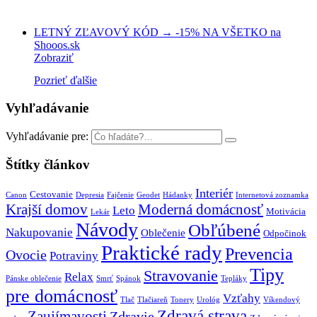
LETNÝ ZĽAVOVÝ KÓD → -15% NA VŠETKO na
Shooos.sk
Zobraziť
Pozrieť ďalšie
Vyhľadávanie
Vyhľadávanie pre:
Štítky článkov
Interiér
Cestovanie
Canon
Depresia
Fajčenie
Geodet
Hádanky
Internetová zoznamka
Krajší domov
Moderná domácnosť
Leto
Motivácia
Lekár
Návody
Obľúbené
Nakupovanie
Oblečenie
Odpočinok
Praktické rady
Prevencia
Ovocie
Potraviny
Tipy
Stravovanie
Relax
Pánske oblečenie
Smrť
Spánok
Tepláky
pre domácnosť
Vzťahy
Tlač
Tlačiareň
Tonery
Urológ
Víkendový
Zdravá strava
Zaujímavosti
Zdravie