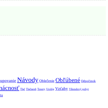
Návody
Obľúbené
upovanie
Oblečenie
Odpočinok
mácnosť
Vzťahy
Tlač
Tlačiareň
Tonery
Urológ
Víkendový pobyt
lá