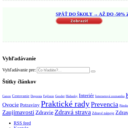
SPÄŤ DO ŠKOLY → AŽ DO -50% Z
Zobraziť
Vyhľadávanie
Vyhľadávanie pre:
Štítky článkov
Interiér
Cestovanie
Canon
Depresia
Fajčenie
Geodet
Hádanky
Internetová zoznamka
Praktické rady
Prevencia
Ovocie
Potraviny
Pánske
Zdravá strava
Zaujímavosti
Zdravie
Zdrav
Zdravé nápoje
RSS feed