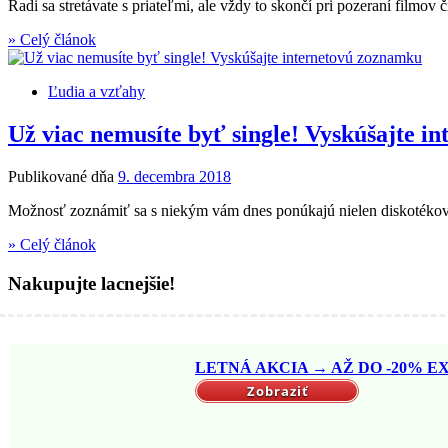
Radi sa stretávate s priateľmi, ale vždy to skončí pri pozeraní filmo
» Celý článok
Ľudia a vzťahy
Už viac nemusíte byť single! Vyskúšajte i
Publikované dňa
9. decembra 2018
Možnosť zoznámiť sa s niekým vám dnes ponúkajú nielen diskotékové ba
» Celý článok
Nakupujte lacnejšie!
LETNÁ AKCIA → AŽ DO -20% EX
Zobraziť