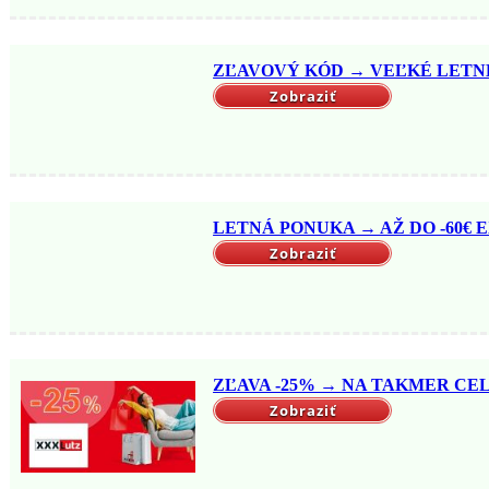
ZĽAVOVÝ KÓD → VEĽKÉ LETNÉ 
Zobraziť
LETNÁ PONUKA → AŽ DO -60€ EX
Zobraziť
ZĽAVA -25% → NA TAKMER CELÝ
Zobraziť