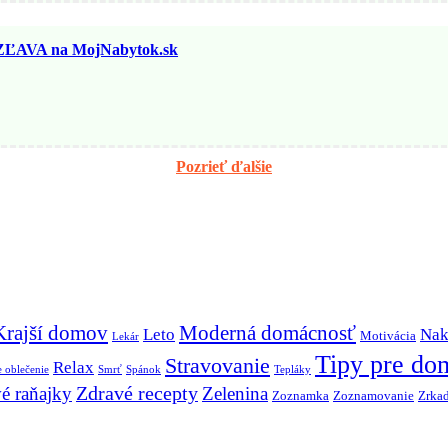
ĽAVA na MojNabytok.sk
Pozrieť ďalšie
Krajší domov
Moderná domácnosť
Leto
Nak
Motivácia
Lekár
Tipy pre do
Stravovanie
Relax
 oblečenie
Smrť
Spánok
Tepláky
Zdravé recepty
é raňajky
Zelenina
Zoznamka
Zoznamovanie
Zrkad