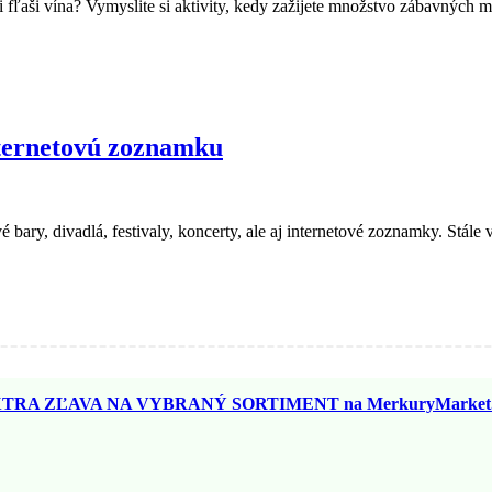
v či fľaši vína? Vymyslite si aktivity, kedy zažijete množstvo zábavný
nternetovú zoznamku
ry, divadlá, festivaly, koncerty, ale aj internetové zoznamky. Stále v
TRA ZĽAVA NA VYBRANÝ SORTIMENT na MerkuryMarket.