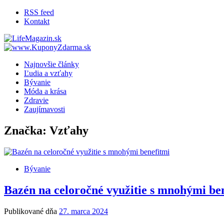
RSS feed
Kontakt
LifeMagazin.sk
LifeStyle magazín pre lepší žívot
Najnovšie články
Ľudia a vzťahy
Bývanie
Móda a krása
Zdravie
Zaujímavosti
Značka: Vzťahy
Bývanie
Bazén na celoročné využitie s mnohými be
Publikované dňa
27. marca 2024