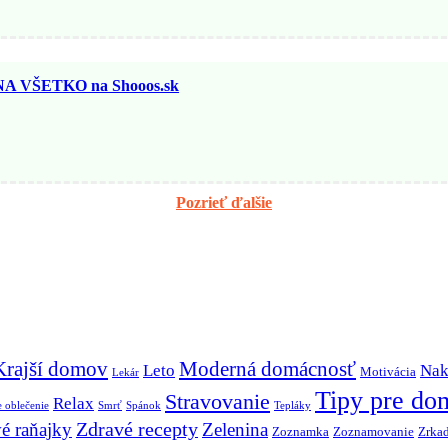
 VŠETKO na Shooos.sk
Pozrieť ďalšie
Krajší domov
Moderná domácnosť
Leto
Nak
Motivácia
Lekár
Tipy pre do
Stravovanie
Relax
 oblečenie
Smrť
Spánok
Tepláky
Zdravé recepty
é raňajky
Zelenina
Zoznamka
Zoznamovanie
Zrkad