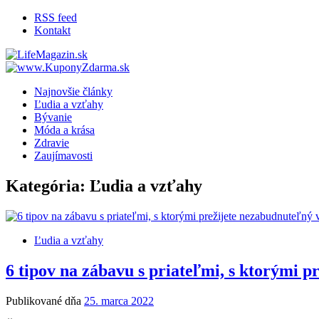
RSS feed
Kontakt
LifeMagazin.sk
LifeStyle magazín pre lepší žívot
Najnovšie články
Ľudia a vzťahy
Bývanie
Móda a krása
Zdravie
Zaujímavosti
Kategória: Ľudia a vzťahy
Ľudia a vzťahy
6 tipov na zábavu s priateľmi, s ktorými p
Publikované dňa
25. marca 2022