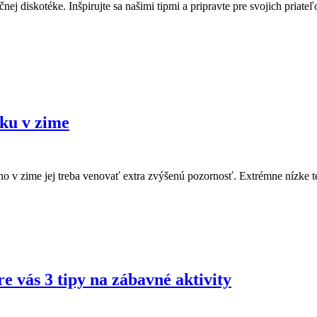
čnej diskotéke. Inšpirujte sa našimi tipmi a pripravte pre svojich pria
žku v zime
 no v zime jej treba venovať extra zvýšenú pozornosť. Extrémne nízke 
 vás 3 tipy na zábavné aktivity