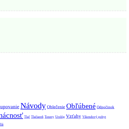
Návody
Obľúbené
upovanie
Oblečenie
Odpočinok
mácnosť
Vzťahy
Tlač
Tlačiareň
Tonery
Urológ
Víkendový pobyt
lá