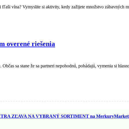
v či fľaši vína? Vymyslite si aktivity, kedy zažijete množstvo zábavný
 overené riešenia
 Občas sa stane že sa partneri nepohodnú, pohádajú, vymenia si hlasn
TRA ZĽAVA NA VYBRANÝ SORTIMENT na MerkuryMarket.