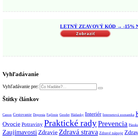
LETNÝ ZĽAVOVÝ KÓD → -15% NA
Zobraziť
Vyhľadávanie
Vyhľadávanie pre:
Štítky článkov
Interiér
Cestovanie
Canon
Depresia
Fajčenie
Geodet
Hádanky
Internetová zoznamka
Praktické rady
Prevencia
Ovocie
Potraviny
Pánske
Zdravá strava
Zaujímavosti
Zdravie
Zdrav
Zdravé nápoje