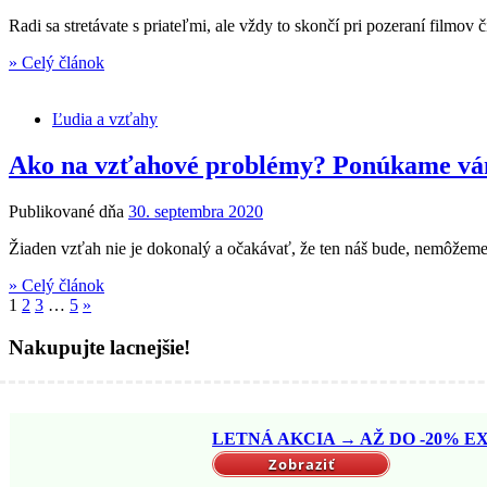
Radi sa stretávate s priateľmi, ale vždy to skončí pri pozeraní filmo
» Celý článok
Ľudia a vzťahy
Ako na vzťahové problémy? Ponúkame vám
Publikované dňa
30. septembra 2020
Žiaden vzťah nie je dokonalý a očakávať, že ten náš bude, nemôžeme.
» Celý článok
1
2
3
…
5
»
Nakupujte lacnejšie!
LETNÁ AKCIA → AŽ DO -20% EX
Zobraziť