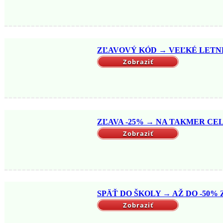
ZĽAVOVÝ KÓD → VEĽKÉ LETNÉ 
Zobraziť
ZĽAVA -25% → NA TAKMER CELÝ
Zobraziť
SPÄŤ DO ŠKOLY → AŽ DO -50% Z
Zobraziť