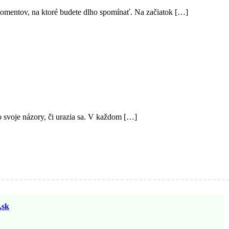
ch momentov, na ktoré budete dlho spomínať. Na začiatok […]
o svoje názory, či urazia sa. V každom […]
sk