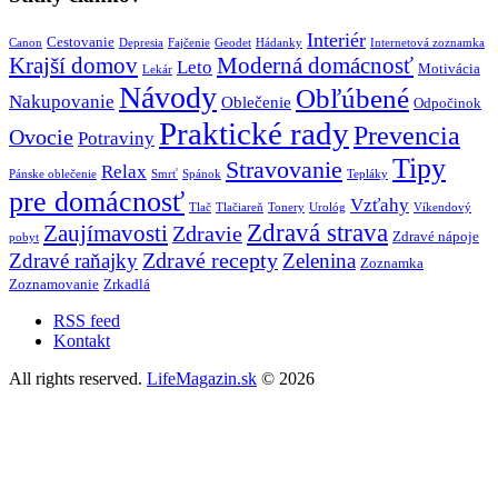
Interiér
Cestovanie
Canon
Depresia
Fajčenie
Geodet
Hádanky
Internetová zoznamka
Krajší domov
Moderná domácnosť
Leto
Motivácia
Lekár
Návody
Obľúbené
Nakupovanie
Oblečenie
Odpočinok
Praktické rady
Prevencia
Ovocie
Potraviny
Tipy
Stravovanie
Relax
Pánske oblečenie
Smrť
Spánok
Tepláky
pre domácnosť
Vzťahy
Tlač
Tlačiareň
Tonery
Urológ
Víkendový
Zdravá strava
Zaujímavosti
Zdravie
Zdravé nápoje
pobyt
Zdravé recepty
Zdravé raňajky
Zelenina
Zoznamka
Zoznamovanie
Zrkadlá
RSS feed
Kontakt
All rights reserved.
LifeMagazin.sk
© 2026