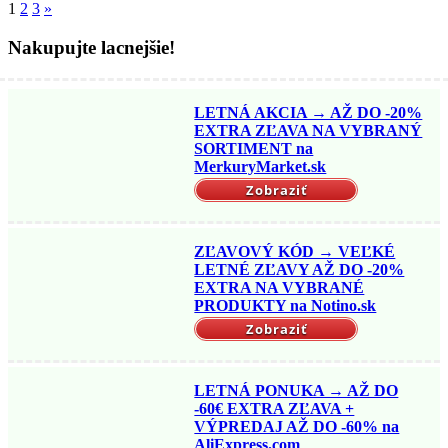
1
2
3
»
Nakupujte lacnejšie!
LETNÁ AKCIA → AŽ DO -20%
EXTRA ZĽAVA NA VYBRANÝ
SORTIMENT na
MerkuryMarket.sk
Zobraziť
ZĽAVOVÝ KÓD → VEĽKÉ
LETNÉ ZĽAVY AŽ DO -20%
EXTRA NA VYBRANÉ
PRODUKTY na Notino.sk
Zobraziť
LETNÁ PONUKA → AŽ DO
-60€ EXTRA ZĽAVA +
VÝPREDAJ AŽ DO -60% na
AliExpress.com