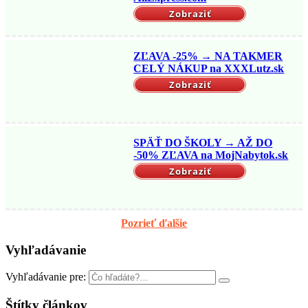
Zobraziť
ZĽAVA -25% → NA TAKMER
CELÝ NÁKUP na XXXLutz.sk
Zobraziť
SPÄŤ DO ŠKOLY → AŽ DO
-50% ZĽAVA na MojNabytok.sk
Zobraziť
Pozrieť ďalšie
Vyhľadávanie
Vyhľadávanie pre:
Štítky článkov