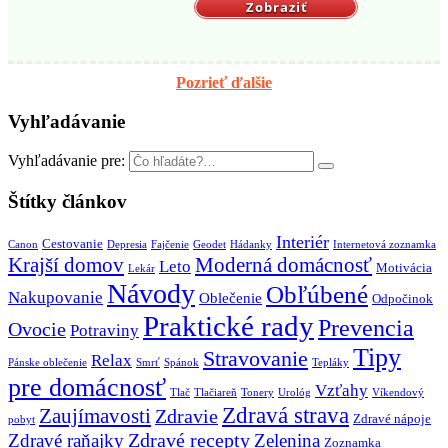
Zobraziť
Pozrieť ďalšie
Vyhľadávanie
Vyhľadávanie pre:
Štítky článkov
Interiér
Cestovanie
Canon
Depresia
Fajčenie
Geodet
Hádanky
Internetová zoznamka
Krajší domov
Moderná domácnosť
Leto
Motivácia
Lekár
Návody
Obľúbené
Nakupovanie
Oblečenie
Odpočinok
Praktické rady
Prevencia
Ovocie
Potraviny
Tipy
Stravovanie
Relax
Pánske oblečenie
Smrť
Spánok
Tepláky
pre domácnosť
Vzťahy
Tlač
Tlačiareň
Tonery
Urológ
Víkendový
Zdravá strava
Zaujímavosti
Zdravie
Zdravé nápoje
pobyt
Zdravé recepty
Zdravé raňajky
Zelenina
Zoznamka