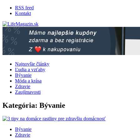
RSS feed
Kontakt
LifeMagazin.sk
LifeStyle magazín pre lepší žívot
Najnovšie články
Ľudia a vzťahy
Bývanie
Móda a krása
Zdravie
Zaujímavosti
Kategória: Bývanie
Bývanie
Zdravie