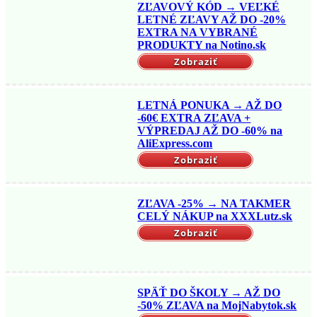
ZĽAVOVÝ KÓD → VEĽKÉ
LETNÉ ZĽAVY AŽ DO -20%
EXTRA NA VYBRANÉ
PRODUKTY na Notino.sk
Zobraziť
LETNÁ PONUKA → AŽ DO
-60€ EXTRA ZĽAVA +
VÝPREDAJ AŽ DO -60% na
AliExpress.com
Zobraziť
ZĽAVA -25% → NA TAKMER
CELÝ NÁKUP na XXXLutz.sk
Zobraziť
SPÄŤ DO ŠKOLY → AŽ DO
-50% ZĽAVA na MojNabytok.sk