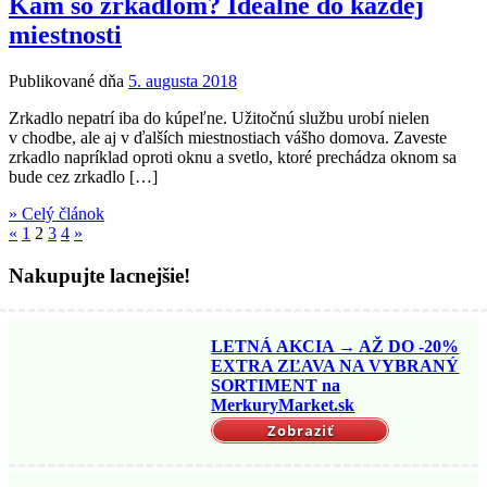
Kam so zrkadlom? Ideálne do každej
miestnosti
Publikované dňa
5. augusta 2018
Zrkadlo nepatrí iba do kúpeľne. Užitočnú službu urobí nielen
v chodbe, ale aj v ďalších miestnostiach vášho domova. Zaveste
zrkadlo napríklad oproti oknu a svetlo, ktoré prechádza oknom sa
bude cez zrkadlo […]
» Celý článok
«
1
2
3
4
»
Nakupujte lacnejšie!
LETNÁ AKCIA → AŽ DO -20%
EXTRA ZĽAVA NA VYBRANÝ
SORTIMENT na
MerkuryMarket.sk
Zobraziť